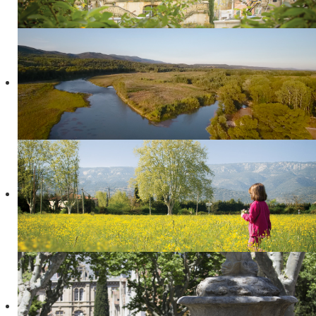
URBANISME
Les permanences
Le PLU
VIE ÉCONOMIQUE
Entreprendre
Marchés Publics
ÉDUCATION ET JEUNESSE
Petite enfance
Vie scolaire
Jeunesse
LOISIRS ET CULTURE