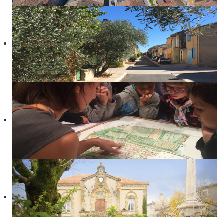
Infos pratiques
CONSEIL MUNICIPAL
Maire Adjoints Conseillers
Les derniers P.V
Les Grands Travaux
VIE SOCIALE ET EMPLOI
Seniors
CCAS
Logement
informations Emploi