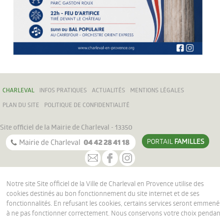
CHARLEVAL
INFOS PRATIQUES
ACTUALITÉS
MENTIONS LÉGALES
PLAN DU SITE
POLITIQUE DE CONFIDENTIALITÉ
Site officiel de la Mairie de Charleval - 13350
PORTAIL
FAMILLES
Notre site Site officiel de la Ville de Charleval en Provence utilise des
cookies destinés au bon fonctionnement du site internet et de ses
fonctionnalités. En refusant les cookies, certains services seront emmené
à ne pas fonctionner correctement. Nous conservons votre choix penda