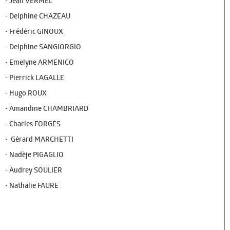
URBANISME
- Jean VERMEL
- Delphine CHAZEAU
Les permanences
- Frédéric GINOUX
Le PLU
- Delphine SANGIORGIO
- Emelyne ARMENICO
VIE ÉCONOMIQUE
- Pierrick LAGALLE
Entreprendre
- Hugo ROUX
Marchés Publics
- Amandine CHAMBRIARD
- Charles FORGES
ÉDUCATION ET JEUNESSE
- Gérard MARCHETTI
Petite enfance
- Nadèje PIGAGLIO
- Audrey SOULIER
Vie scolaire
- Nathalie FAURE
Jeunesse
LOISIRS ET CULTURE