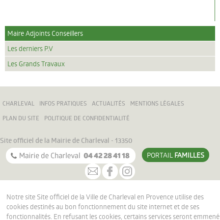
Culture
Associations
Maire Adjoints Conseillers
Festivités
Les derniers P.V
Les Grands Travaux
Tourisme
COMMERCES ET SERVICES
CHARLEVAL
INFOS PRATIQUES
ACTUALITÉS
MENTIONS LÉGALES
PROGRAMME DES MANIFESTATIONS DU MOIS
PLAN DU SITE
POLITIQUE DE CONFIDENTIALITÉ
POLICE MUNICIPALE
Site officiel de la Mairie de Charleval - 13350
PORTAIL
FAMILLES
Notre site Site officiel de la Ville de Charleval en Provence utilise des
cookies destinés au bon fonctionnement du site internet et de ses
fonctionnalités. En refusant les cookies, certains services seront emmené