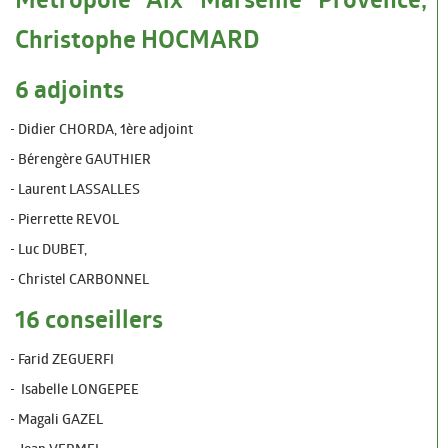
Christophe HOCMARD
Infos pratiques
CONSEIL MUNICIPAL
6 adjoints
Maire Adjoints Conseillers
- Didier CHORDA, 1ère adjoint
- Bérengère GAUTHIER
Les derniers P.V
- Laurent LASSALLES
Les Grands Travaux
- Pierrette REVOL
VIE SOCIALE ET EMPLOI
- Luc DUBET,
- Christel CARBONNEL
Seniors
16 conseillers
CCAS
- Farid ZEGUERFI
Logement
- Isabelle LONGEPEE
informations Emploi
- Magali GAZEL