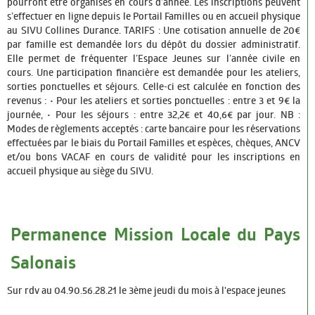
pourront être organisés en cours d’année. Les inscriptions peuvent
Culture
s’effectuer en ligne depuis le Portail Familles ou en accueil physique
au SIVU Collines Durance. TARIFS : Une cotisation annuelle de 20€
Associations
par famille est demandée lors du dépôt du dossier administratif.
Elle permet de fréquenter l’Espace Jeunes sur l’année civile en
Festivités
cours. Une participation financière est demandée pour les ateliers,
sorties ponctuelles et séjours. Celle-ci est calculée en fonction des
Tourisme
revenus : • Pour les ateliers et sorties ponctuelles : entre 3 et 9€ la
journée, • Pour les séjours : entre 32,2€ et 40,6€ par jour. NB :
COMMERCES ET SERVICES
Modes de règlements acceptés : carte bancaire pour les réservations
effectuées par le biais du Portail Familles et espèces, chèques, ANCV
PROGRAMME DES MANIFESTATIONS DU MOIS
et/ou bons VACAF en cours de validité pour les inscriptions en
accueil physique au siège du SIVU.
POLICE MUNICIPALE
Permanence Mission Locale du Pays
Salonais
Sur rdv au 04.90.56.28.21 le 3ème jeudi du mois à l'espace jeunes