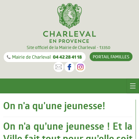
Site officiel de la Mairie de Charleval - 13350
PORTAIL
FAMILLES
CHARLEVAL
On n'a qu'une jeunesse!
Le village
On n'a qu’une jeunesse ! Et la
Equipements
Ville fait tout pour qu’elle soit
Documentation