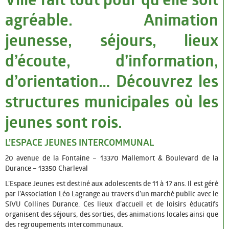
agréable. Animation
Infos pratiques
jeunesse, séjours, lieux
CONSEIL MUNICIPAL
d’écoute, d’information,
Maire Adjoints Conseillers
d’orientation… Découvrez les
Les derniers P.V
structures municipales où les
Les Grands Travaux
jeunes sont rois.
VIE SOCIALE ET EMPLOI
L’ESPACE JEUNES INTERCOMMUNAL
Seniors
20 avenue de la Fontaine – 13370 Mallemort & Boulevard de la
CCAS
Durance – 13350 Charleval
L’Espace Jeunes est destiné aux adolescents de 11 à 17 ans. Il est géré
Logement
par l’Association Léo Lagrange au travers d’un marché public avec le
SIVU Collines Durance. Ces lieux d’accueil et de loisirs éducatifs
informations Emploi
organisent des séjours, des sorties, des animations locales ainsi que
des regroupements intercommunaux.