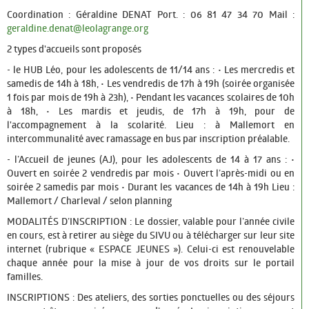
URBANISME
Coordination : Géraldine DENAT Port. : 06 81 47 34 70 Mail :
geraldine.denat@leolagrange.org
Les permanences
2 types d'accueils sont proposés
Le PLU
- le HUB Léo, pour les adolescents de 11/14 ans : • Les mercredis et
samedis de 14h à 18h, • Les vendredis de 17h à 19h (soirée organisée
VIE ÉCONOMIQUE
1 fois par mois de 19h à 23h), • Pendant les vacances scolaires de 10h
à 18h, • Les mardis et jeudis, de 17h à 19h, pour de
Entreprendre
l'accompagnement à la scolarité. Lieu : à Mallemort en
intercommunalité avec ramassage en bus par inscription préalable.
Marchés Publics
- l’Accueil de jeunes (AJ), pour les adolescents de 14 à 17 ans : •
ÉDUCATION ET JEUNESSE
Ouvert en soirée 2 vendredis par mois • Ouvert l’après-midi ou en
soirée 2 samedis par mois • Durant les vacances de 14h à 19h Lieu :
Petite enfance
Mallemort / Charleval / selon planning
MODALITÉS D’INSCRIPTION : Le dossier, valable pour l’année civile
Vie scolaire
en cours, est à retirer au siège du SIVU ou à télécharger sur leur site
internet (rubrique « ESPACE JEUNES »). Celui-ci est renouvelable
Jeunesse
chaque année pour la mise à jour de vos droits sur le portail
familles.
LOISIRS ET CULTURE
INSCRIPTIONS : Des ateliers, des sorties ponctuelles ou des séjours