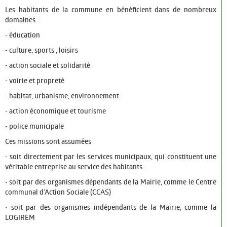
Les habitants
de la commune en bénéficient dans de
nombreux
Infos pratiques
domaines
:
- éducation
CONSEIL MUNICIPAL
- culture, sports , loisirs
Maire Adjoints Conseillers
- action sociale et solidarité
- voirie et propreté
Les derniers P.V
- habitat, urbanisme, environnement
Les Grands Travaux
- action économique et tourisme
VIE SOCIALE ET EMPLOI
- police municipale
Ces missions sont assumées
Seniors
- soit directement par les
services municipaux
, qui constituent une
CCAS
véritable entreprise au service des habitants.
• soit par des
organismes dépendants de la Mairie
, comme le Centre
Logement
communal d’Action Sociale (CCAS)
informations Emploi
• soit par des
organismes indépendants de la Mairie, comme la
LOGIREM