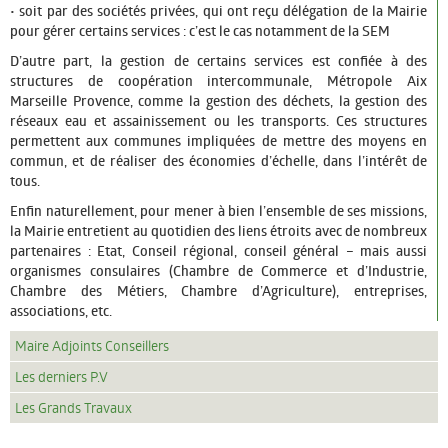
URBANISME
• soit par des
sociétés privées
, qui ont reçu délégation de la Mairie
pour gérer certains services : c’est le cas notamment de la SEM
Les permanences
D’autre part,
la gestion de certains services est confiée à des
structures de coopération intercommunale
, Métropole Aix
Le PLU
Marseille Provence, comme la gestion des déchets, la gestion des
réseaux eau et assainissement ou les transports. Ces structures
VIE ÉCONOMIQUE
permettent aux communes impliquées de mettre des moyens en
commun, et de réaliser des économies d’échelle, dans l’intérêt de
Entreprendre
tous.
Marchés Publics
Enfin naturellement,
pour mener à bien l’ensemble de ses missions,
la Mairie entretient au quotidien des
liens étroits
avec de nombreux
ÉDUCATION ET JEUNESSE
partenaires : Etat, Conseil régional, conseil général – mais aussi
organismes consulaires (Chambre de Commerce et d’Industrie,
Petite enfance
Chambre des Métiers, Chambre d’Agriculture), entreprises,
associations, etc.
Vie scolaire
Maire Adjoints Conseillers
Jeunesse
Les derniers P.V
Les Grands Travaux
LOISIRS ET CULTURE