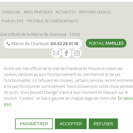
Culture
CHARLEVAL
INFOS PRATIQUES
ACTUALITÉS
MENTIONS LÉGALES
Associations
PLAN DU SITE
POLITIQUE DE CONFIDENTIALITÉ
Festivités
Site officiel de la Mairie de Charleval - 13350
Tourisme
PORTAIL
FAMILLES
COMMERCES ET SERVICES
PROGRAMME DES MANIFESTATIONS DU MOIS
Notre site Site officiel de la Ville de Charleval en Provence utilise des
cookies destinés au bon fonctionnement du site internet et de ses
POLICE MUNICIPALE
fonctionnalités. En refusant les cookies, certains services seront emmené
à ne pas fonctionner correctement. Nous conservons votre choix penda
30 jours. Vous pouvez changer d'avis à tout moment en cliquant sur le
bouton "Cookies" en bas à gauche de chaque page de notre site.
En savoi
plus
PARAMÉTRER
ACCEPTER
REFUSER
Support joomla
par
HOB France