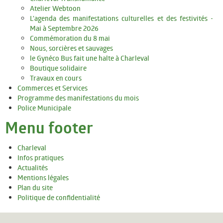
Culture
Atelier Webtoon
L'agenda des manifestations culturelles et des festivités -
Associations
Mai à Septembre 2026
Commémoration du 8 mai
Festivités
Nous, sorcières et sauvages
le Gynéco Bus fait une halte à Charleval
Tourisme
Boutique solidaire
Travaux en cours
COMMERCES ET SERVICES
Commerces et Services
Programme des manifestations du mois
PROGRAMME DES MANIFESTATIONS DU MOIS
Police Municipale
Menu footer
POLICE MUNICIPALE
Charleval
Infos pratiques
Actualités
Mentions légales
Plan du site
Politique de confidentialité