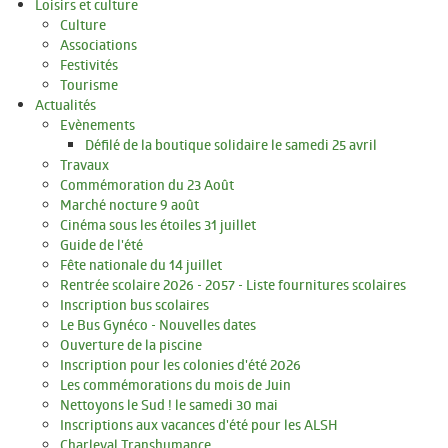
URBANISME
Loisirs et culture
Culture
Les permanences
Associations
Festivités
Le PLU
Tourisme
Actualités
VIE ÉCONOMIQUE
Evènements
Défilé de la boutique solidaire le samedi 25 avril
Travaux
Entreprendre
Commémoration du 23 Août
Marché nocture 9 août
Marchés Publics
Cinéma sous les étoiles 31 juillet
Guide de l'été
ÉDUCATION ET JEUNESSE
Fête nationale du 14 juillet
Rentrée scolaire 2026 - 2057 - Liste fournitures scolaires
Petite enfance
Inscription bus scolaires
Le Bus Gynéco - Nouvelles dates
Vie scolaire
Ouverture de la piscine
Inscription pour les colonies d'été 2026
Jeunesse
Les commémorations du mois de Juin
Nettoyons le Sud ! le samedi 30 mai
LOISIRS ET CULTURE
Inscriptions aux vacances d'été pour les ALSH
Charleval Transhumance