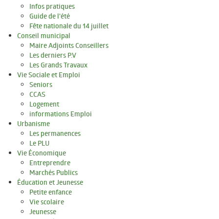
Infos pratiques
Guide de l'été
Infos pratiques
Fête nationale du 14 juillet
Conseil municipal
CONSEIL MUNICIPAL
Maire Adjoints Conseillers
Les derniers P.V
Maire Adjoints Conseillers
Les Grands Travaux
Vie Sociale et Emploi
Les derniers P.V
Seniors
CCAS
Les Grands Travaux
Logement
informations Emploi
VIE SOCIALE ET EMPLOI
Urbanisme
Les permanences
Seniors
Le PLU
Vie Économique
CCAS
Entreprendre
Marchés Publics
Logement
Éducation et Jeunesse
Petite enfance
informations Emploi
Vie scolaire
Jeunesse