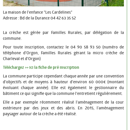
Culture
La maison de l'enfance "Les Cardelines"
Associations
Adresse : Bd de la Durance 04 42 63 35 52
Festivités
La crèche est gérée par Familles Rurales, par délégation de la
Tourisme
commune.
Pour toute inscription, contactez le 04 90 58 93 50 (numéro de
COMMERCES ET SERVICES
téléphone d'Orgon, Familles Rurales gérant la micro crèche de
Charleval et d'Orgon)
PROGRAMME DES MANIFESTATIONS DU MOIS
Téléchargez >> ici la fiche de pré inscription
POLICE MUNICIPALE
La commune participe cependant chaque année par une convention
d'objectifs et de moyens à hauteur d'environ 60 000€ (montant
évoluant chaque année). Elle est également le gestionnaire du
bâtiment ce qui signifie que la commune l'entretient régulièrement.
Elle a par exemple récemment réalisé l'aménagement de la cour
extérieure par des jeux et des abris. En 2015, l'aménagement
paysager autour de la crèche a été réalisé.