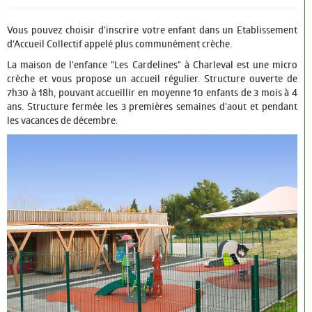
URBANISME
Les permanences
Vous pouvez choisir d'inscrire votre enfant dans un Etablissement
d'Accueil Collectif appelé plus communément crèche.
Le PLU
La maison de l'enfance "Les Cardelines" à Charleval est une micro
crèche et vous propose un accueil régulier. Structure ouverte de
VIE ÉCONOMIQUE
7h30 à 18h, pouvant accueillir en moyenne 10 enfants de 3 mois à 4
ans. Structure fermée les 3 premières semaines d'aout et pendant
Entreprendre
les vacances de décembre.
Marchés Publics
ÉDUCATION ET JEUNESSE
Petite enfance
Vie scolaire
Jeunesse
LOISIRS ET CULTURE