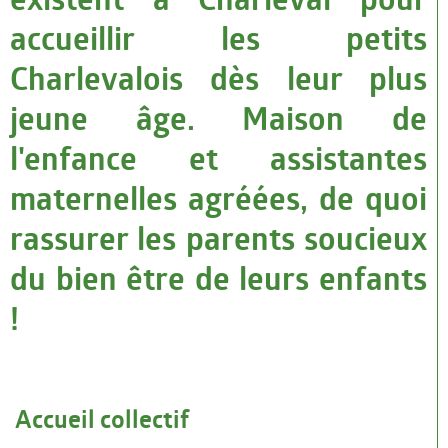
accueillir les petits
Infos pratiques
Charlevalois dès leur plus
CONSEIL MUNICIPAL
jeune âge. Maison de
Maire Adjoints Conseillers
l'enfance et assistantes
Les derniers P.V
maternelles agréées, de quoi
Les Grands Travaux
rassurer les parents soucieux
VIE SOCIALE ET EMPLOI
du bien être de leurs enfants
Seniors
!
CCAS
Logement
informations Emploi
Accueil collectif