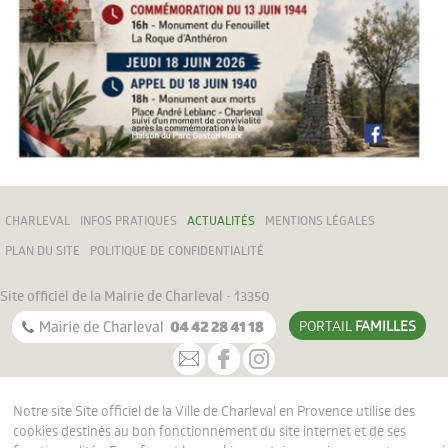
URBANISME
Les permanences
Le PLU
VIE ÉCONOMIQUE
Entreprendre
Marchés Publics
CHARLEVAL
INFOS PRATIQUES
ACTUALITÉS
MENTIONS LÉGALES
ÉDUCATION ET JEUNESSE
PLAN DU SITE
POLITIQUE DE CONFIDENTIALITÉ
Petite enfance
Site officiel de la Mairie de Charleval - 13350
PORTAIL
FAMILLES
Vie scolaire
Jeunesse
Notre site Site officiel de la Ville de Charleval en Provence utilise des
LOISIRS ET CULTURE
cookies destinés au bon fonctionnement du site internet et de ses