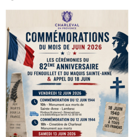
Infos pratiques
CONSEIL MUNICIPAL
Maire Adjoints Conseillers
Les derniers P.V
Les Grands Travaux
VIE SOCIALE ET EMPLOI
Seniors
CCAS
Logement
informations Emploi