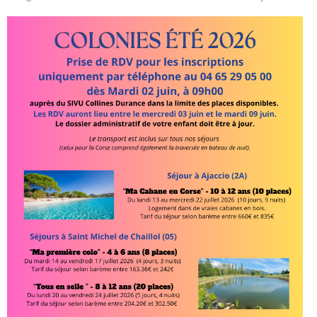
Infos pratiques
CONSEIL MUNICIPAL
Maire Adjoints Conseillers
Les derniers P.V
Les Grands Travaux
VIE SOCIALE ET EMPLOI
Seniors
CCAS
Logement
informations Emploi