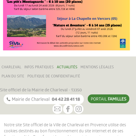
URBANISME
Les permanences
Le PLU
VIE ÉCONOMIQUE
Entreprendre
Marchés Publics
CHARLEVAL
INFOS PRATIQUES
ACTUALITÉS
MENTIONS LÉGALES
ÉDUCATION ET JEUNESSE
PLAN DU SITE
POLITIQUE DE CONFIDENTIALITÉ
Petite enfance
Site officiel de la Mairie de Charleval - 13350
PORTAIL
FAMILLES
Vie scolaire
Jeunesse
Notre site Site officiel de la Ville de Charleval en Provence utilise des
LOISIRS ET CULTURE
cookies destinés au bon fonctionnement du site internet et de ses